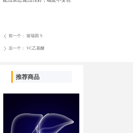
前一个：
玻瑞因 S
ꄴ
后一个：
VC乙基醚
ꄲ
推荐商品