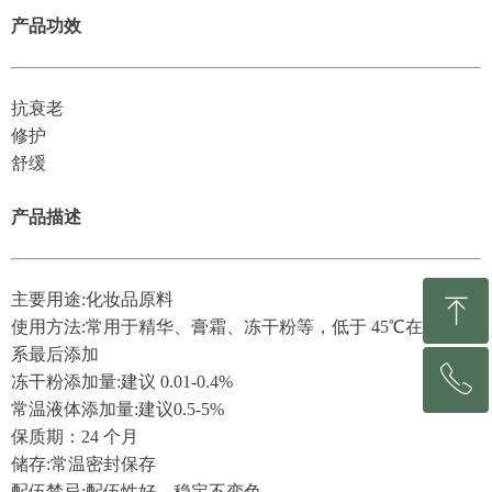
产品功效
抗衰老
修护
舒缓
产品描述
主要用途:化妆品原料
ꁸ
使用方法:常用于精华、膏霜、冻干粉等，低于 45℃在配方体
系最后添加
ꂅ
回到顶部
冻干粉添加量:建议 0.01-0.4%
常温液体添加量:建议0.5-5%
保质期：24 个月
0531-81213153
储存:常温密封保存
配伍禁忌:配伍性好，稳定不变色