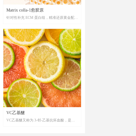
Matrix colla-1愈胶原
针对性补充 ECM 蛋白组，精准还原黄金配
比,“以形补形”修护和牢固 ECM 结构，重现
真皮饱满结构，重构健康肌肤，恢复肌肤的
饱满弹润，同时调节基质环境的稳态平衡，
由内而外构筑健康的皮肤环境。
VC乙基醚
VC乙基醚又称为 3-邻-乙基抗坏血酸，是一
种维生素 C衍生物，具有美白，抗氧化，抗
皱等多种功效。VC乙基醚在保留了维生素 C