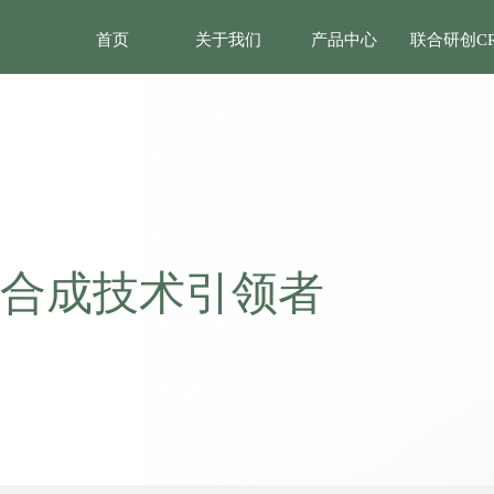
首页
关于我们
产品中心
联合研创C
合成技术引领者