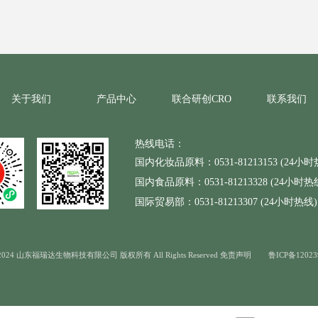
关于我们
产品中心
联合研创CRO
联系我们
热线电话：
国内化妆品原料：0531-81213153 (24小时
国内食品原料：0531-81213328 (24小时热
国际贸易部：0531-81213307 (24小时热线)
t© 2024 山东福瑞达生物科技有限公司 版权所有 All Rights Reserved 免责声明
鲁ICP备12023